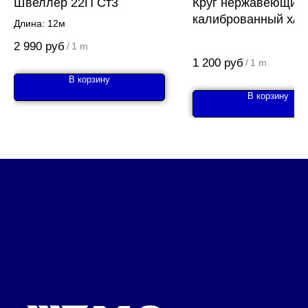
Швеллер 22П Ст3
Круг нержавеющий
калиброванный х/т 
Длина: 12м
AISI 201 (12Х15Г9Н
2 990
руб
/
1 m
1 200
руб
/
1 m
В корзину
В корзину