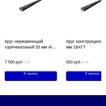
Круг нержавеющий
Круг конструкционн
горячекатаный 55 мм AISI
мм 18ХГТ
431 14Х17Н2
7 500
руб
820
руб
/
1 m
/
1 m
В корзину
В корзину