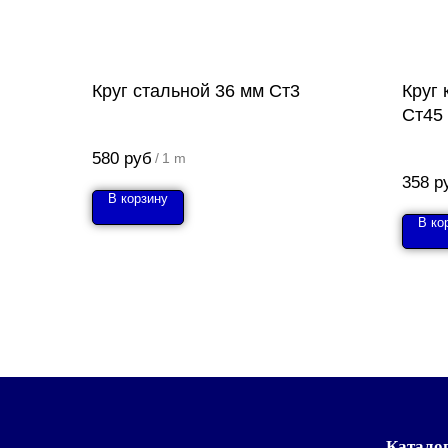
Круг стальной 36 мм Ст3
Круг
Ст45
580
руб
/
1 m
358
р
В корзину
В ко
Катало