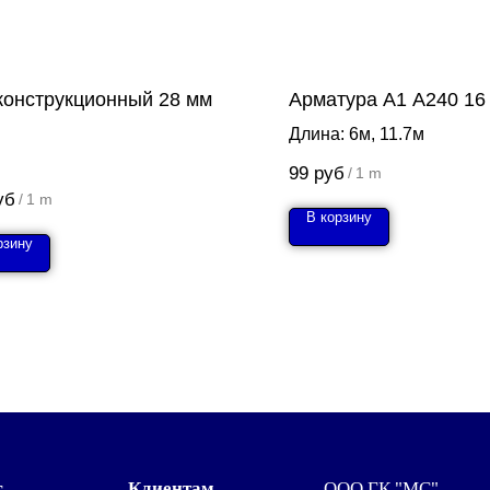
 конструкционный 28 мм
Арматура А1 А240 16
Длина: 6м, 11.7м
99
руб
/
1 m
уб
/
1 m
В корзину
рзину
г
Клиентам
ООО ГК "МС"