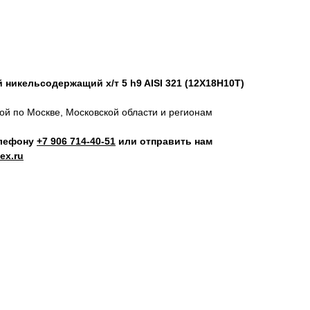
никельсодержащий х/т 5 h9 AISI 321 (12Х18Н10Т)
кой по Москве, Московской области и регионам
елефону
+7 906 714‑40-51
или отправить нам
ex.ru