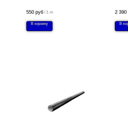
550
руб
2 390
/
1 m
В корзину
В ко