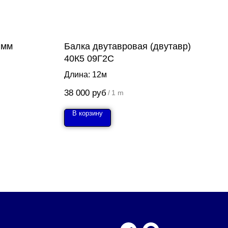
 мм
Балка двутавровая (двутавр)
40К5 09Г2С
Длина: 12м
38 000
руб
/
1 m
В корзину