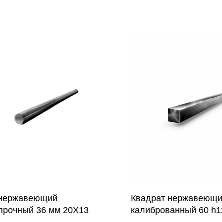
 нержавеющий
Квадрат нержавеющ
прочный 36 мм 20Х13
калиброванный 60 h11
(08Х18Н10)