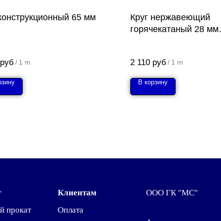
 конструкционный 65 мм
Круг нержавеющий
горячекатаный 28 мм
12Х18Н10Т
руб
2 110
руб
/
1 m
/
1 m
рзину
В корзину
г
Клиентам
ООО ГК "МС"
й прокат
Оплата