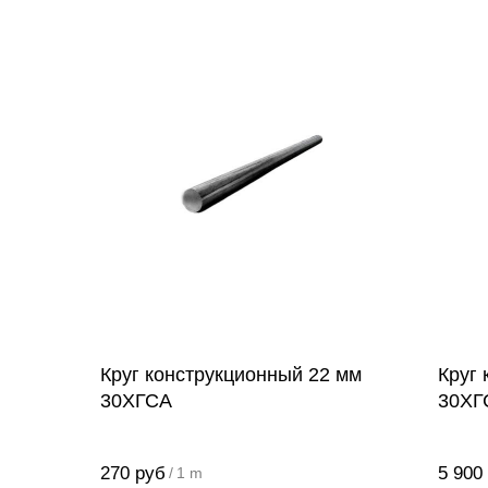
Круг конструкционный 22 мм
Круг
30ХГСА
30ХГ
270
руб
5 900
/
1 m