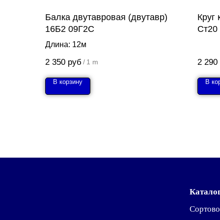
Балка двутавровая (двутавр)
Круг
16Б2 09Г2С
Ст20
Длина: 12м
2 350
руб
2 290
/
1 m
В корзину
В ко
Катало
Сортово