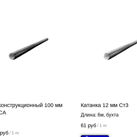
 конструкционный 100 мм
Катанка 12 мм Ст3
СА
Длина: 6м, бухта
61
руб
/
1 m
руб
/
1 m