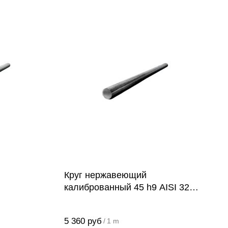
Круг нержавеющий
калиброванный 45 h9 AISI 321
(12Х18Н10Т)
5 360
руб
/
1 m