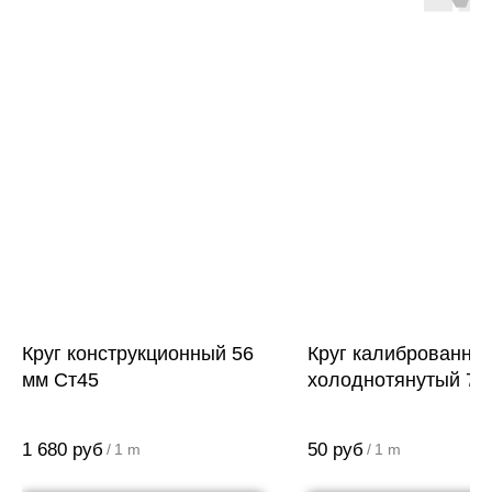
Круг конструкционный 56
Круг калиброванны
мм Ст45
холоднотянутый 7 
Ст45
1 680
руб
50
руб
/
1 m
/
1 m