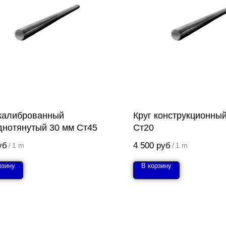
 калиброванный
Круг конструкционны
днотянутый 30 мм Ст45
Ст20
уб
4 500
руб
/
1 m
/
1 m
рзину
В корзину