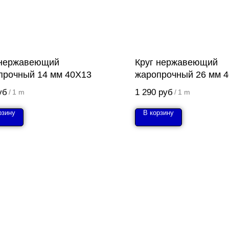
 нержавеющий
Круг нержавеющий
прочный 14 мм 40Х13
жаропрочный 26 мм 
уб
1 290
руб
/
1 m
/
1 m
рзину
В корзину