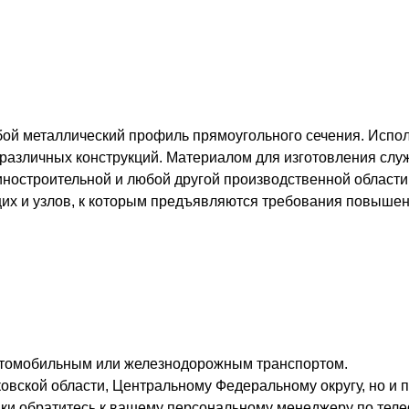
бой металлический профиль прямоугольного сечения. Испол
 различных конструкций. Материалом для изготовления служ
иностроительной и любой другой производственной области
щих и узлов, к которым предъявляются требования повышен
втомобильным или железнодорожным транспортом.
овской области, Центральному Федеральному округу, но и п
вки обратитесь к вашему персональному менеджеру по теле