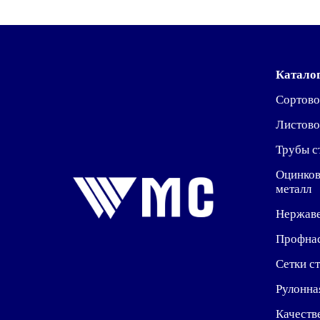
Катало
Сортово
Листово
Трубы с
Оцинко
металл
Нержав
Профна
Сетки с
Рулонна
Качеств