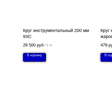
Круг инструментальный 200 мм
Круг
9ХС
жаро
29 500
руб
479
р
/
1 m
В корзину
В ко