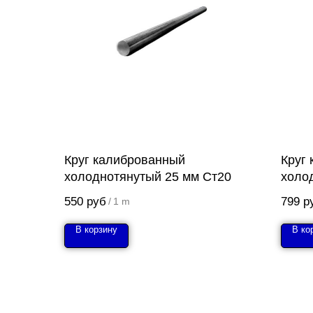
Круг калиброванный
Круг
холоднотянутый 25 мм Ст20
холо
550
руб
799
р
/
1 m
В корзину
В ко