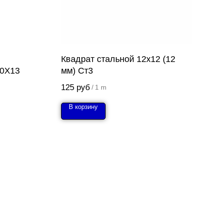
Квадрат стальной 12х12 (12
40Х13
мм) Ст3
125
руб
/
1 m
В корзину