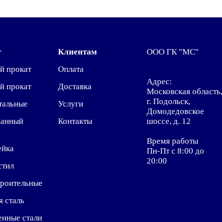
г
Клиентам
ООО ГК "МС"
й прокат
Оплата
Адрес:
й прокат
Доставка
Московская область
г. Подольск,
тальные
Услуги
Домодедовское
ванный
Контакты
шоссе, д. 12
Время работы
ейка
Пн-Пт с 8:00 до
20:00
стил
троительные
я сталь
енные стали