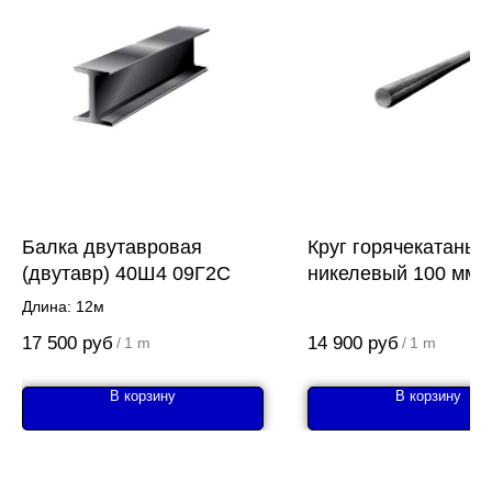
Балка двутавровая
Круг горячекатаный
(двутавр) 40Ш4 09Г2С
никелевый 100 мм
20Х2Н4А
Длина: 12м
17 500
руб
14 900
руб
/
1 m
/
1 m
В корзину
В корзину