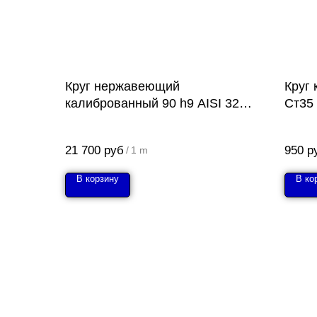
Круг нержавеющий
Круг
калиброванный 90 h9 AISI 321
Ст35
(12Х18Н10Т)
21 700
руб
950
р
/
1 m
В корзину
В ко