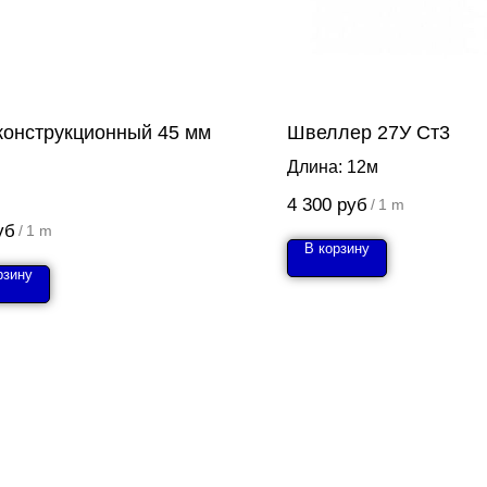
 конструкционный 45 мм
Швеллер 27У Ст3
Длина: 12м
4 300
руб
/
1 m
уб
/
1 m
В корзину
рзину