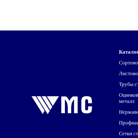
Катало
Сортово
Листово
Трубы с
Оцинко
металл
Нержав
Профна
Сетки с