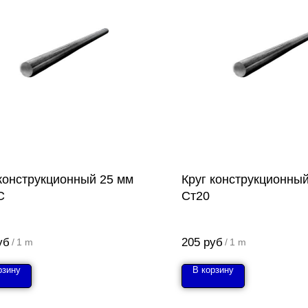
 конструкционный 25 мм
Круг конструкционны
С
Ст20
уб
205
руб
/
1 m
/
1 m
рзину
В корзину