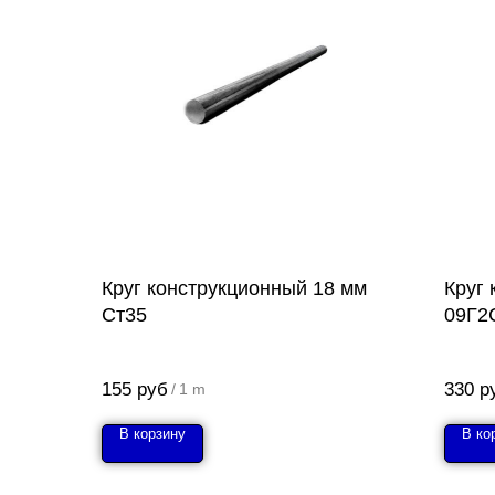
Круг конструкционный 18 мм
Круг
Ст35
09Г2
155
руб
330
р
/
1 m
В корзину
В ко