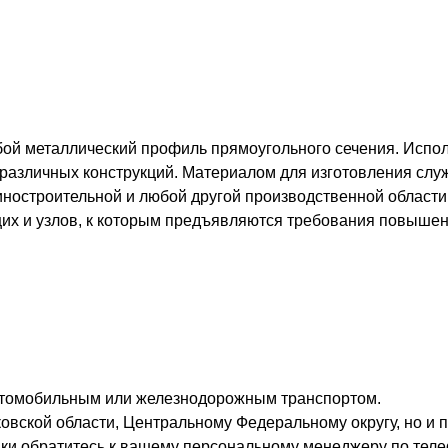
бой металлический профиль прямоугольного сечения. Испол
 различных конструкций. Материалом для изготовления служ
иностроительной и любой другой производственной области
щих и узлов, к которым предъявляются требования повышен
втомобильным или железнодорожным транспортом.
овской области, Центральному Федеральному округу, но и п
вки обратитесь к вашему персональному менеджеру по теле