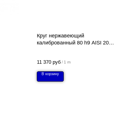
Круг нержавеющий
калиброванный 80 h9 AISI 201
(12Х15Г9НД)
11 370
руб
/
1 m
В корзину