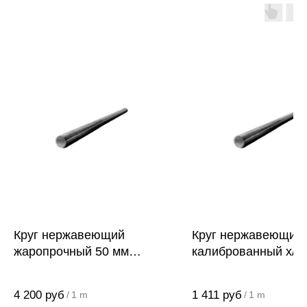
Круг нержавеющий
Круг нержавеющий
жаропрочный 50 мм
калиброванный х/т 
40Х13
AISI 201 (12Х15Г9Н
4 200
руб
1 411
руб
/
1 m
/
1 m