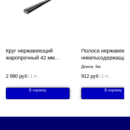
Круг нержавеющий
Полоса нержавеющ
жаропрочный 42 мм
никельсодержащая
20Х13
AISI 304 (08Х18Н10
Длина: 6м
2 990
руб
912
руб
/
1 m
/
1 m
В корзину
В корзину