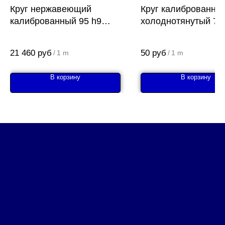
Круг нержавеющий
Круг калиброванны
калиброванный 95 h9
холоднотянутый 7 
AISI 304 (08Х18Н10)
Ст10
21 460
руб
50
руб
/
1 m
/
1 m
В корзину
В корзину