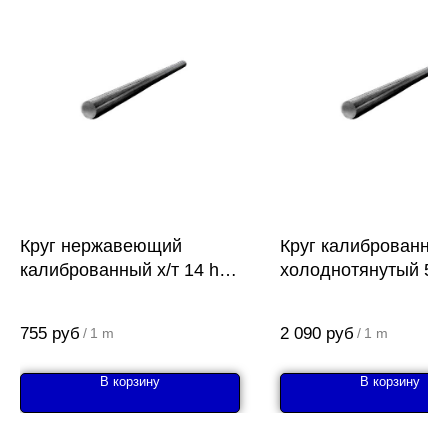
Круг нержавеющий
Круг калиброванны
калиброванный х/т 14 h9
холоднотянутый 50
AISI 316L (03Х17Н14М3)
А-12
755
руб
2 090
руб
/
1 m
/
1 m
В корзину
В корзину