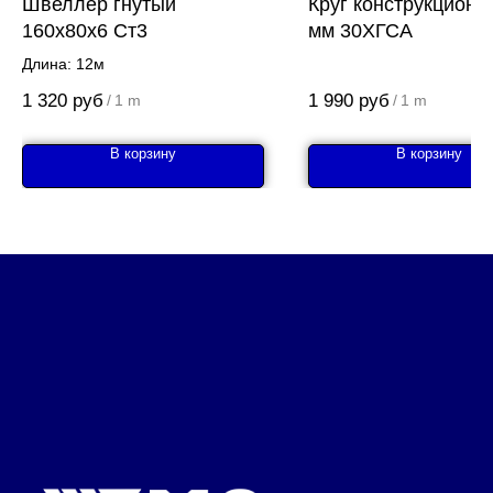
Швеллер гнутый
Круг конструкционн
160x80x6 Ст3
мм 30ХГСА
Длина: 12м
1 320
руб
1 990
руб
/
1 m
/
1 m
В корзину
В корзину