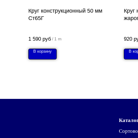
Круг конструкционный 50 мм
Круг
Ст65Г
жаро
1 590
руб
920
р
/
1 m
В корзину
В ко
Катало
Сортово