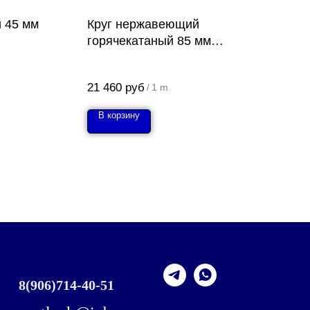
й 45 мм
Круг нержавеющий
горячекатаный 85 мм
12Х18Н10Т
21 460
руб
/
1 m
В корзину
8
(906)714-40-51