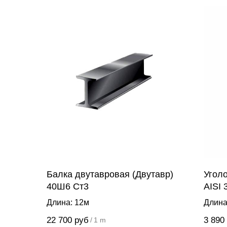
Балка двутавровая (Двутавр)
Угол
40Ш6 Ст3
AISI 
Длина: 12м
Длина
22 700
руб
3 890
/
1 m