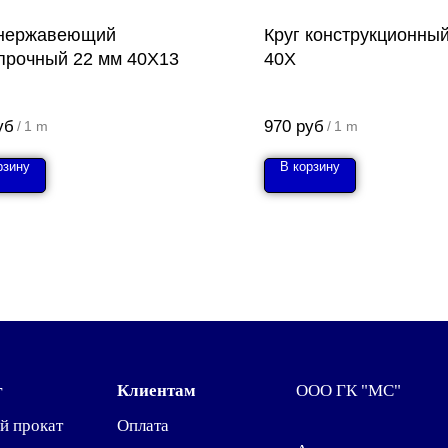
 нержавеющий
Круг конструкционны
прочный 22 мм 40Х13
40Х
уб
970
руб
/
1 m
/
1 m
рзину
В корзину
г
Клиентам
ООО ГК "МС"
й прокат
Оплата