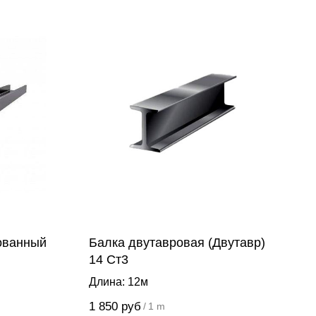
ованный
Балка двутавровая (Двутавр)
14 Ст3
Длина: 12м
1 850
руб
/
1 m