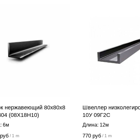
ок нержавеющий 80х80х8
Швеллер низколегир
304 (08Х18Н10)
10У 09Г2С
: 6м
Длина: 12м
руб
770
руб
/
1 m
/
1 m