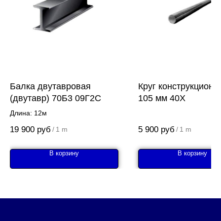
Балка двутавровая
Круг конструкционн
(двутавр) 70Б3 09Г2С
105 мм 40Х
Длина: 12м
19 900
руб
5 900
руб
/
1 m
/
1 m
В корзину
В корзину