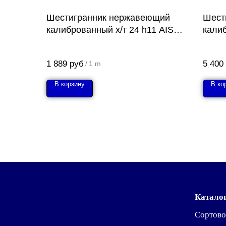
Шестигранник нержавеющий
Шест
калиброванный х/т 24 h11 AISI
калиб
304 (08Х18Н10)
304 
1 889
руб
5 400
/
1 m
В корзину
В ко
Катало
Сортово