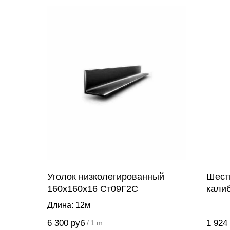
Уголок низколегированный
Шест
160х160х16 Ст09Г2С
калиб
321
Длина: 12м
6 300
руб
1 924
/
1 m