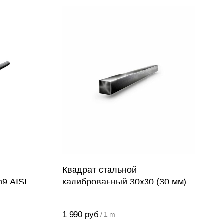
Квадрат стальной
h9 AISI
калиброванный 30х30 (30 мм)
Ст45
1 990
руб
/
1 m