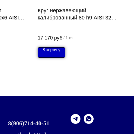
я
Круг нержавеющий
х6 AISI
калиброванный 80 h9 AISI 321
(12Х18Н10Т)
17 170
руб
/
1 m
В корзину
8
(906)714-40-51