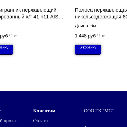
игранник нержавеющий
Полоса нержавеюща
рованный х/т 41 h11 AISI
никельсодержащая 80
(08Х18Н10)
304 (08Х18Н10)
Длина: 6м
руб
1 448
руб
/
1 m
/
1 m
рзину
В корзину
г
Клиентам
ООО ГК "МС"
й прокат
Оплата