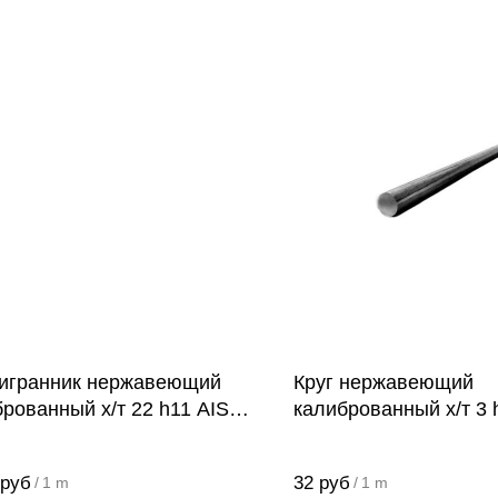
игранник нержавеющий
Круг нержавеющий
рованный х/т 22 h11 AISI
калиброванный х/т 3 
321 (12Х18Н10Т)
руб
32
руб
/
1 m
/
1 m