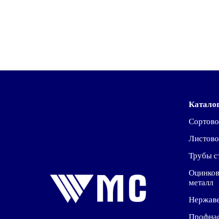
Катало
Сортово
Листово
Трубы с
Оцинко
металл
Нержав
Профна