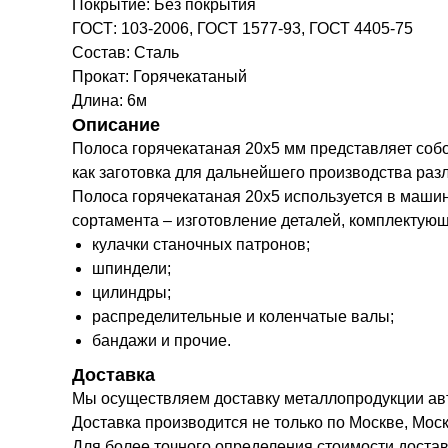
Покрытие: Без покрытия
ГОСТ: 103-2006, ГОСТ 1577-93, ГОСТ 4405-75
Состав: Сталь
Прокат: Горячекатаный
Длина: 6м
Описание
Полоса горячекатаная 20х5 мм представляет собо
как заготовка для дальнейшего производства раз
Полоса горячекатаная 20х5 используется в маши
сортамента – изготовление деталей, комплектую
кулачки станочных патронов;
шпиндели;
цилиндры;
распределительные и коленчатые валы;
бандажи и прочие.
Доставка
Мы осуществляем доставку металлопродукции а
Доставка производится не только по Москве, Моск
Для более точного определения стоимости доста