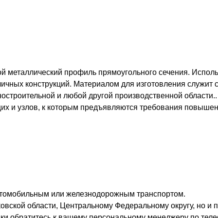
й металлический профиль прямоугольного сечения. Исполь
личных конструкций. Материалом для изготовления служит с
ностроительной и любой другой производственной области.
щих и узлов, к которым предъявляются требования повышен
втомобильным или железнодорожным транспортом.
овской области, Центральному Федеральному округу, но и п
вки обратитесь к вашему персональному менеджеру по теле