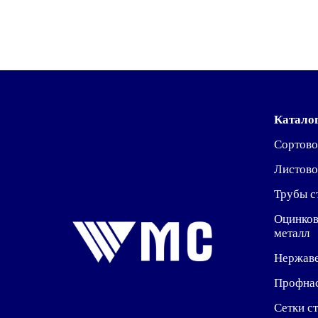
Катало
Сортово
Листово
Трубы с
Оцинко
металл
Нержав
Профна
Сетки с