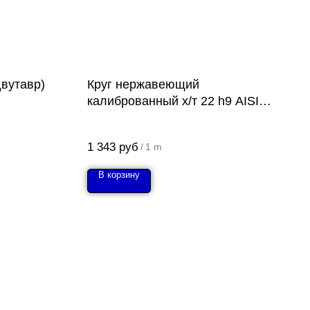
двутавр)
Круг нержавеющий
калиброванный х/т 22 h9 AISI
303 (12Х18Н10Е)
1 343
руб
/
1 m
В корзину