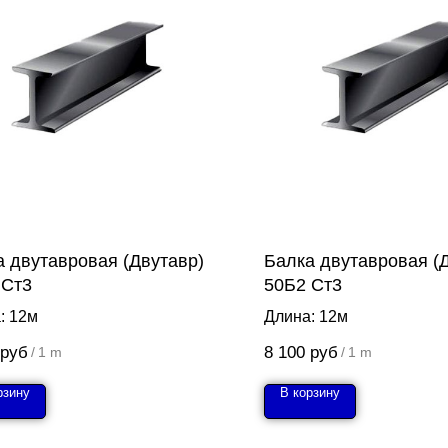
а двутавровая (Двутавр)
Балка двутавровая (
 Ст3
50Б2 Ст3
: 12м
Длина: 12м
руб
8 100
руб
/
1 m
/
1 m
рзину
В корзину