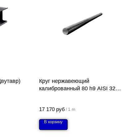
Двутавр)
Круг нержавеющий
калиброванный 80 h9 AISI 321
(12Х18Н10Т)
17 170
руб
/
1 m
В корзину