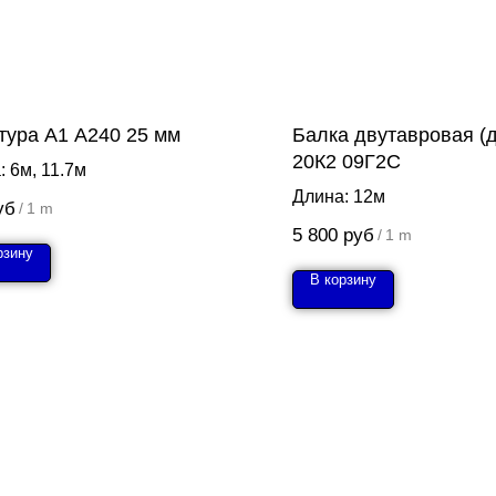
тура А1 А240 25 мм
Балка двутавровая (
20К2 09Г2С
: 6м, 11.7м
Длина: 12м
уб
/
1 m
5 800
руб
/
1 m
рзину
В корзину