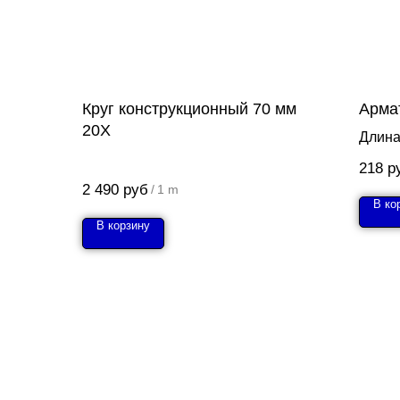
Круг конструкционный 70 мм
Арма
20Х
Длина
218
р
2 490
руб
/
1 m
В ко
В корзину