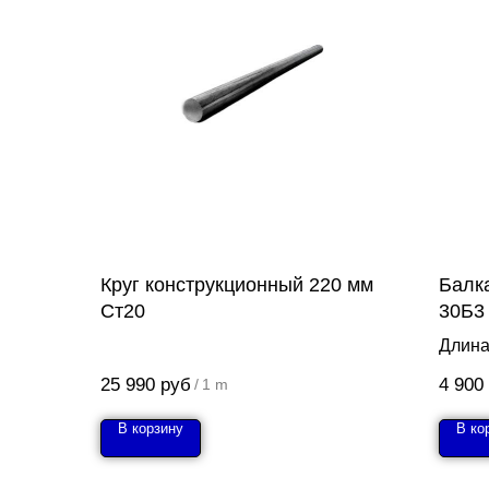
Круг конструкционный 220 мм
Балк
Ст20
30Б3
Длина
25 990
руб
4 900
/
1 m
В корзину
В ко