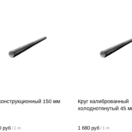
 конструкционный 150 мм
Круг калиброванный
холоднотянутый 45 м
0
руб
1 680
руб
/
1 m
/
1 m