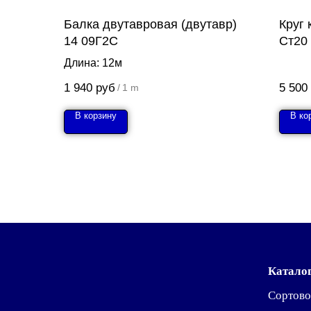
Балка двутавровая (двутавр)
Круг
14 09Г2С
Ст20
Длина: 12м
1 940
руб
5 500
/
1 m
В корзину
В ко
Катало
Сортово