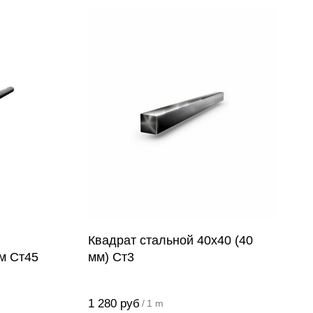
Квадрат стальной 40х40 (40
м Ст45
мм) Ст3
1 280
руб
/
1 m