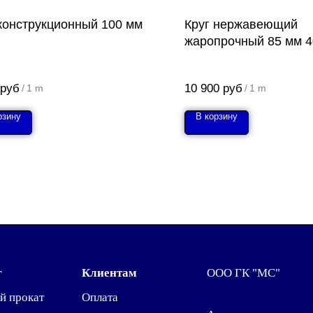
 конструкционный 100 мм
Круг нержавеющий
жаропрочный 85 мм 
руб
10 900
руб
/
1 m
/
1 m
рзину
В корзину
г
Клиентам
ООО ГК "МС"
й прокат
Оплата