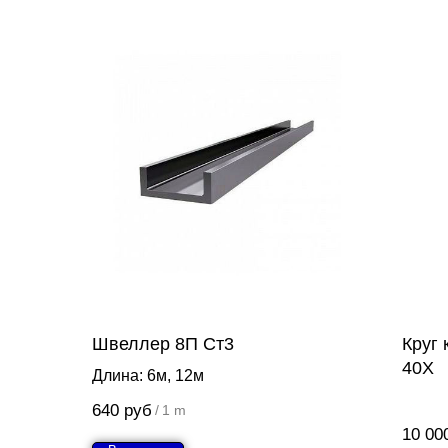
Швеллер 8П Ст3
Круг
40Х
Длина: 6м, 12м
640
руб
/
1 m
10 00