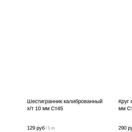
Шестигранник калиброванный
Круг
х/т 10 мм Ст45
мм С
129
руб
290
р
/
1 m