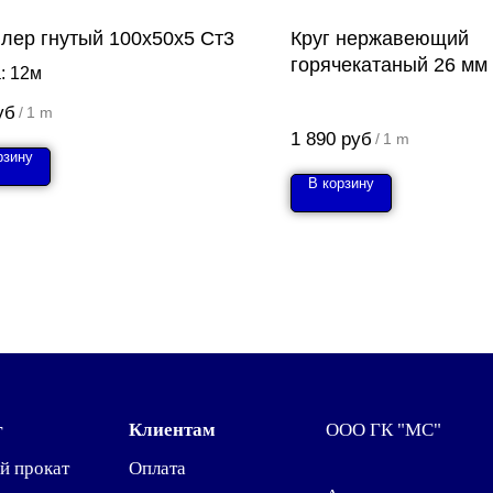
лер гнутый 100x50x5 Ст3
Круг нержавеющий
горячекатаный 26 мм 
: 12м
14Х17Н2
уб
/
1 m
1 890
руб
/
1 m
рзину
В корзину
г
Клиентам
ООО ГК "МС"
й прокат
Оплата