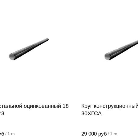
 стальной оцинкованный 18
Круг конструкционны
т3
30ХГСА
уб
29 000
руб
/
1 m
/
1 m