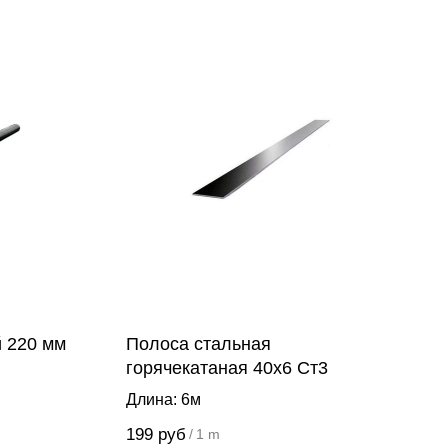
й 220 мм
Полоса стальная
горячекатаная 40х6 Ст3
Длина: 6м
199
руб
/
1 m