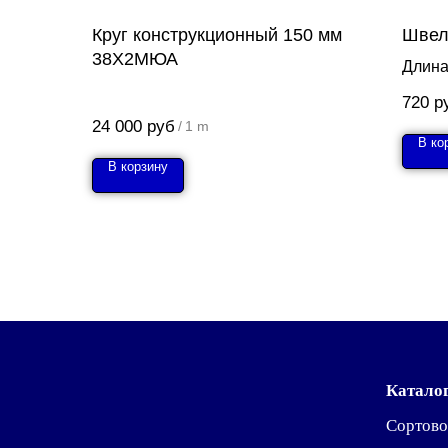
Круг конструкционный 150 мм
Швел
38Х2МЮА
Длина
720
р
24 000
руб
/
1 m
В ко
В корзину
Катало
Сортово