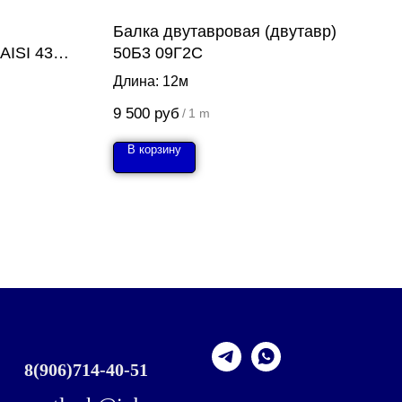
Балка двутавровая (двутавр)
AISI 431
50Б3 09Г2С
Длина: 12м
9 500
руб
/
1 m
В корзину
8
(906)714-40-51