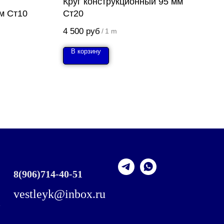
Круг конструкционный 95 мм
м Ст10
Ст20
4 500
руб
/
1 m
В корзину
8
(906)714-40-51
vestleyk@inbox.ru
,