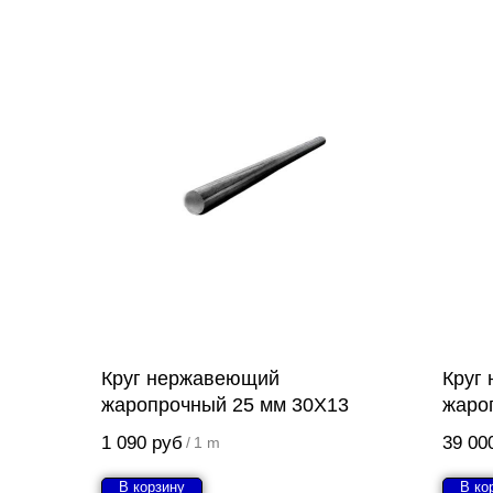
Круг нержавеющий
Круг
жаропрочный 25 мм 30Х13
жаро
1 090
руб
39 00
/
1 m
В корзину
В ко