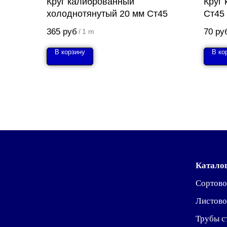
Круг калиброванный
Круг
холоднотянутый 20 мм Ст45
Ст45
365
руб
70
ру
/
1 m
В корзину
В ко
Катало
Сортово
Листово
Трубы с