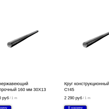
 нержавеющий
Круг конструкционны
прочный 160 мм 30Х13
Ст45
0
руб
2 290
руб
/
1 m
/
1 m
рзину
В корзину