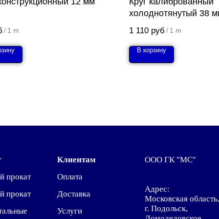
 конструкционный 12 мм
Круг калиброванный
холоднотянутый 38 м
б
1 110
руб
/
1 m
/
1 m
рзину
В корзину
г
Клиентам
ООО ГК "МС"
й прокат
Оплата
Адрес:
й прокат
Доставка
Московская область
г. Подольск,
тальные
Услуги
Домодедовское