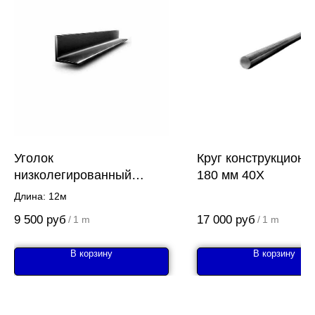
Уголок
Круг конструкционн
низколегированный
180 мм 40Х
200х200х20 Ст09Г2С
Длина: 12м
9 500
руб
17 000
руб
/
1 m
/
1 m
В корзину
В корзину