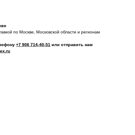
кве
тавкой по Москве, Московской области и регионам
елефону
+7 906 714‑40-51
или отправить нам
ex.ru