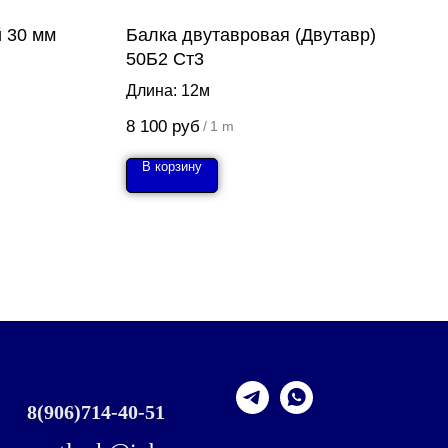
й 30 мм
Балка двутавровая (Двутавр)
50Б2 Ст3
Длина: 12м
8 100
руб
/
1 m
В корзину
8
(906)714-40-51