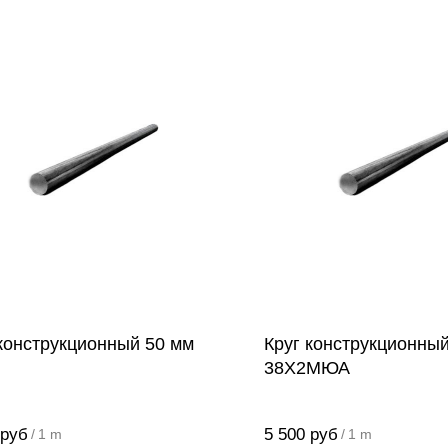
 конструкционный 50 мм
Круг конструкционны
38Х2МЮА
руб
5 500
руб
/
1 m
/
1 m