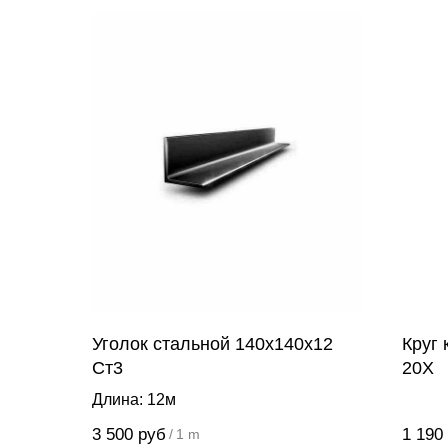
Уголок стальной 140х140х12
Круг
Ст3
20Х
Длина: 12м
3 500
руб
1 190
/
1 m