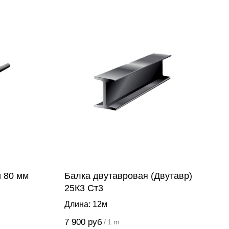
й 80 мм
Балка двутавровая (Двутавр)
25К3 Ст3
Длина: 12м
7 900
руб
/
1 m