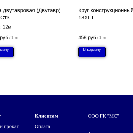
а двутавровая (Двутавр)
Круг конструкционны
 Ст3
18ХГТ
: 12м
руб
458
руб
/
1 m
/
1 m
рзину
В корзину
г
Клиентам
ООО ГК "МС"
й прокат
Оплата