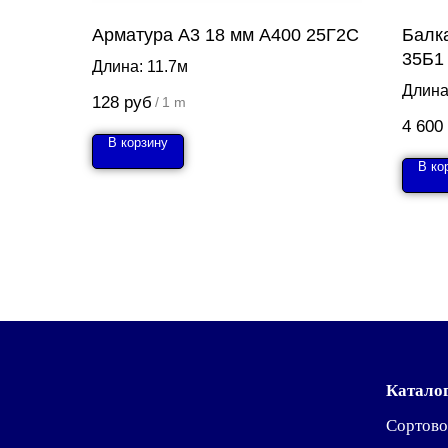
Арматура А3 18 мм А400 25Г2С
Балк
35Б1
Длина: 11.7м
Длина
128
руб
/
1 m
4 600
В корзину
В ко
Катало
Сортово