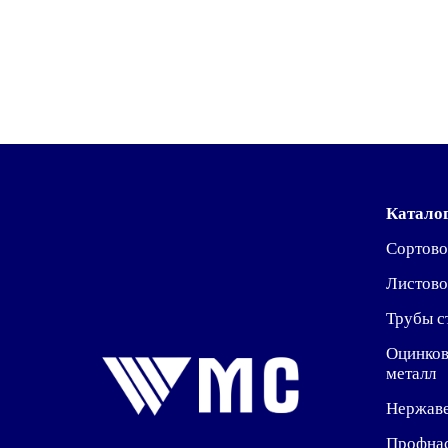
Катало
Сортово
Листово
Трубы с
Оцинко
металл
Нержав
Профна