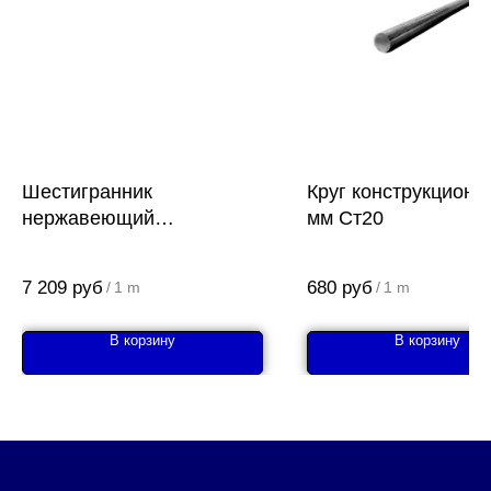
Шестигранник
Круг конструкционн
нержавеющий
мм Ст20
калиброванный х/т 41 h11
AISI 316L (03Х17Н14М3
7 209
руб
680
руб
/
1 m
/
1 m
В корзину
В корзину