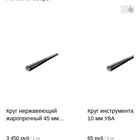
Круг нержавеющий
Круг инструментал
жаропрочный 45 мм
10 мм У8А
30Х13
3 450
руб
65
руб
/
1 m
/
1 m