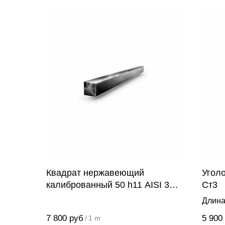
Квадрат нержавеющий
Угол
калиброванный 50 h11 AISI 304
Ст3
(08Х18Н10)
Длина
7 800
руб
5 900
/
1 m