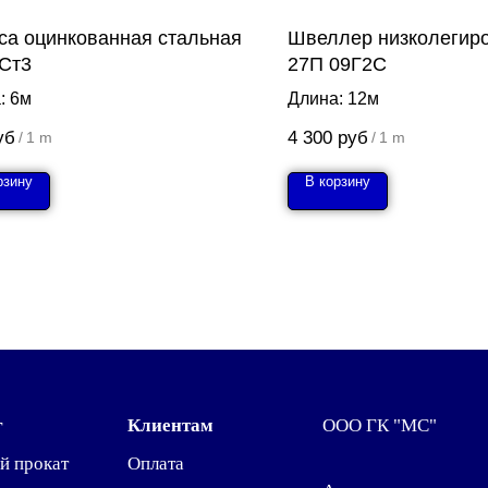
са оцинкованная стальная
Швеллер низколегир
 Ст3
27П 09Г2С
: 6м
Длина: 12м
уб
4 300
руб
/
1 m
/
1 m
рзину
В корзину
г
Клиентам
ООО ГК "МС"
й прокат
Оплата