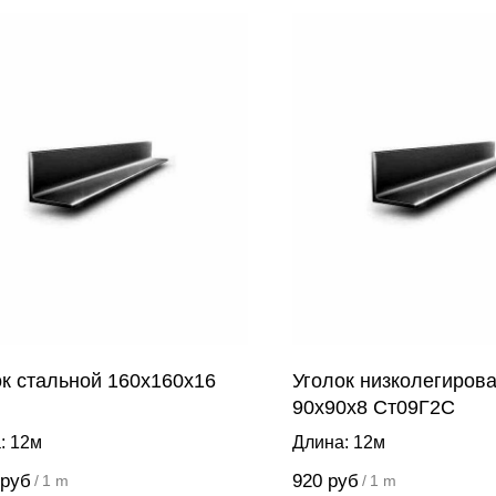
ок стальной 160х160х16
Уголок низколегиров
90х90х8 Ст09Г2С
: 12м
Длина: 12м
руб
920
руб
/
1 m
/
1 m