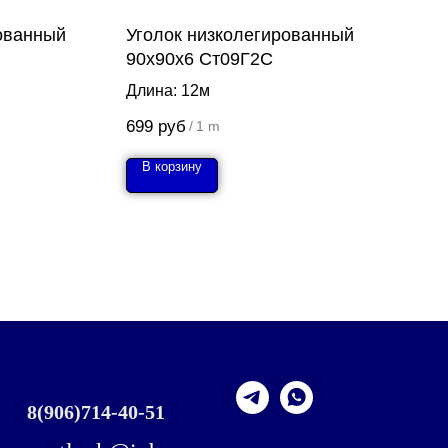
ованный
Уголок низколегированный
90х90х6 Ст09Г2С
Длина: 12м
699
руб
/
1 m
В корзину
8
(906)714-40-51