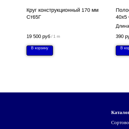
Круг конструкционный 170 мм
Поло
Ст65Г
40х5
Длина
19 500
руб
390
р
/
1 m
В корзину
В ко
Катало
Сортово