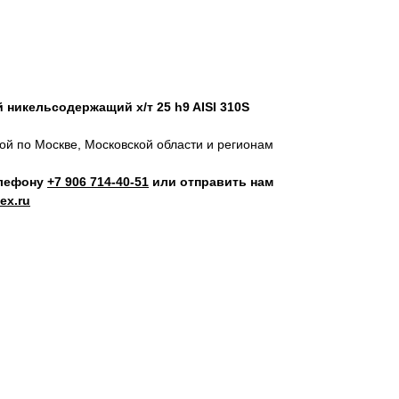
никельсодержащий х/т 25 h9 AISI 310S
кой по Москве, Московской области и регионам
елефону
+7 906 714‑40-51
или отправить нам
ex.ru