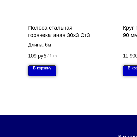
Полоса стальная
Круг
горячекатаная 30х3 Ст3
90 м
Длина: 6м
109
руб
11 90
/
1 m
В корзину
В ко
Катало