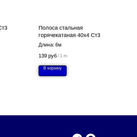
Ст3
Полоса стальная
горячекатаная 40х4 Ст3
Длина: 6м
139
руб
/
1 m
В корзину