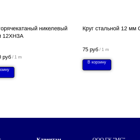
 горячекатаный никелевый
Круг стальной 12 мм 
м 12ХН3А
75
руб
/
1 m
0
руб
/
1 m
В корзину
рзину
г
Клиентам
ООО ГК "МС"