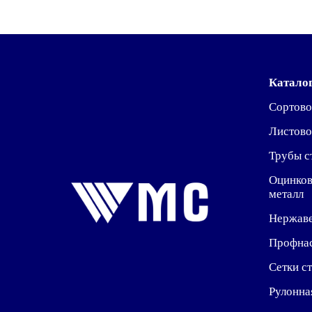
Катало
Сортово
Листово
Трубы с
Оцинко
металл
Нержав
Профна
Сетки с
Рулонна