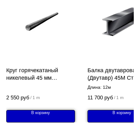
Круг горячекатаный
Балка двутавровая
никелевый 45 мм
(Двутавр) 45М Ст3
12Х2Н4А
Длина: 12м
2 550
руб
11 700
руб
/
1 m
/
1 m
В корзину
В корзину